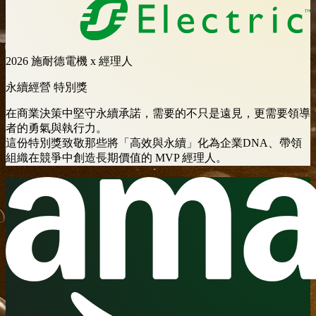
2026 施耐德電機 x 經理人
永續經營 特別獎
在商業決策中堅守永續承諾，需要的不只是遠見，更需要領導
者的勇氣與執行力。
這份特別獎致敬那些將「高效與永續」化為企業DNA、帶領
組織在競爭中創造長期價值的 MVP 經理人。