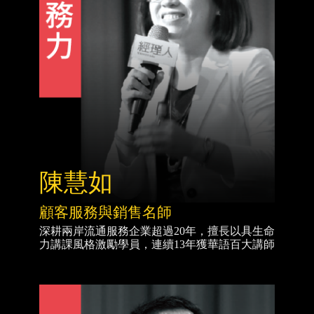
陳慧如
顧客服務與銷售名師
深耕兩岸流通服務企業超過20年，擅長以具生命
力講課風格激勵學員，連續13年獲華語百大講師