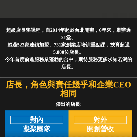
超級店長學課程，自2014年起於台北開辦，6年來，舉辦過
21堂、
超過523家連鎖加盟、731家創業店培訓重點課，扶育超過
5,800位店長。
今年首度前進服務業蓬勃的台中，期待服務更多求知若渴的
店長。
店長，角色與責任幾乎和企業CEO
相同
傑出的店長:
對內
對外
凝聚團隊
開創營收