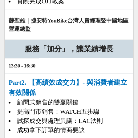
實際完成OJT教案
蘇聖雄｜捷安特YouBike台灣人資經理暨中國地區
營運總監
服務「加分」，讓業績增長
13:30 - 16:30
Part2. 【高績效成交力】- 與消費者建立
有效關係
顧問式銷售的雙贏關鍵
提高門市銷售：WATCH五步驟
試探成交與處理異議：LAC法則
成功拿下訂單的情商要訣