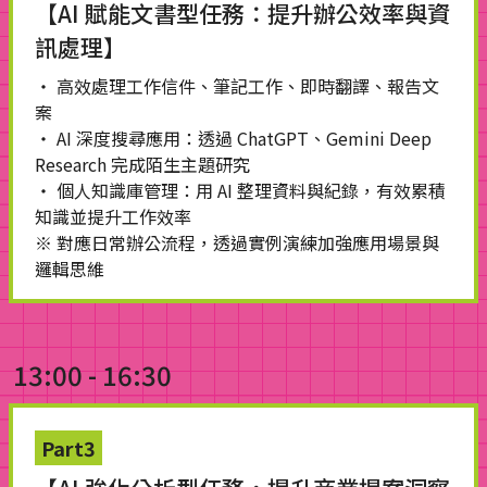
【AI 賦能文書型任務：提升辦公效率與資
訊處理】
・ 高效處理工作信件、筆記工作、即時翻譯、報告文
案
・ AI 深度搜尋應用：透過 ChatGPT、Gemini Deep
Research 完成陌生主題研究
・ 個人知識庫管理：用 AI 整理資料與紀錄，有效累積
知識並提升工作效率
※ 對應日常辦公流程，透過實例演練加強應用場景與
邏輯思維
13:00 - 16:30
Part3