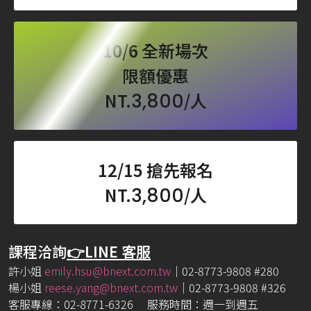
10/6 全新場次
限額優惠
NT.
3,800
/人
12/15 搶先報名
NT.
3,800
/人
課程洽詢
👉LINE 客服
許小姐
emily.hsu@bnext.com.tw
｜02-8773-9808 #280
楊小姐
reese.yang@bnext.com.tw
｜02-8773-9808 #326
客服專線：02-8771-6326 服務時間：週一到週五