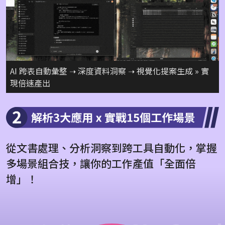
AI 跨表自動彙整 ➝ 深度資料洞察 ➝ 視覺化提案生成 » 實
現倍速產出
從文書處理、分析洞察到跨工具自動化，掌握
多場景組合技，讓你的工作產值「全面倍
增」！