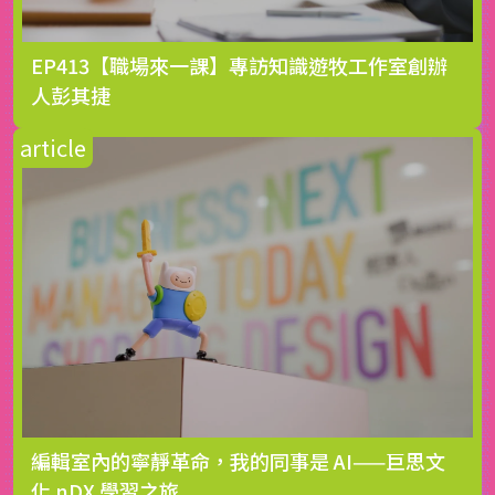
EP413【職場來一課】專訪知識遊牧工作室創辦
人彭其捷
編輯室內的寧靜革命，我的同事是 AI——巨思文
化 nDX 學習之旅