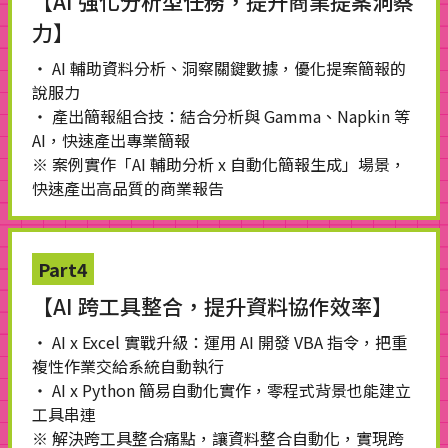
【AI 強化分析型任務，提升商業提案洞察
力】
・ AI 輔助資料分析、洞察關鍵數據，優化提案簡報的
說服力
・ 產出簡報組合技：結合分析與 Gamma、Napkin 等
AI，快速產出專業簡報
※ 案例實作「AI 輔助分析 x 自動化簡報生成」場景，
快速產出高品質的商業報告
Part4
【AI 跨工具整合，提升資料協作效率】
・ AI x Excel 實戰升級：運用 AI 開發 VBA 指令，把重
複性作業交給系統自動執行
・ AI x Python 簡易自動化實作，零程式背景也能建立
工具串連
※ 解決跨工具整合痛點，讓資料整合自動化，實現跨