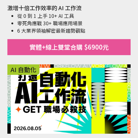
激增十倍工作效率的 AI 工作流
從 0 到 1 上手 10+ AI 工具
零死角應戰 30+ 職場應用場景
6 大業界領袖解密最新趨勢觀點
實體+線上雙堂合購 $6900元
AI 自動化