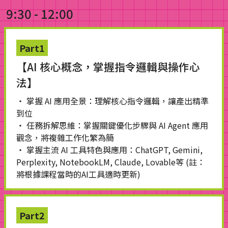
9:30 - 12:00
Part1
【AI 核心概念，掌握指令邏輯與操作心
法】
・ 掌握 AI 應用全景：理解核心指令邏輯，讓產出精準
到位
・ 任務拆解思維：掌握關鍵優化步驟與 AI Agent 應用
觀念，將複雜工作化繁為簡
・ 掌握主流 AI 工具特色與應用：ChatGPT, Gemini,
Perplexity, NotebookLM, Claude, Lovable等 (註：
將根據課程當時的AI工具適時更新)
Part2