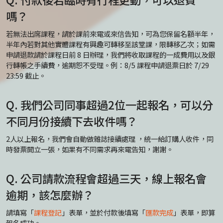
嗎？
若無法出席課程，請於課前來電或來信告知，可為您保留名額半年，
半年內若對其他實體課程有興趣可轉移至該堂課，限轉移乙次；如需
申請退款請於課程日前 8 日辦理，我們將收取課程的一成費用以及銀
行轉帳之手續費，逾期恕不受理。例：8/5 課程申請退票日於 7/29
23:59 截止。
Q. 我們公司同事超過2位一起報名，可以分
不同月份接續下去收件嗎？
2人以上報名，我們會自動做雜誌接續處理 ，統一給訂購人收件，同
時發票開立一張，如果有不同需求再來電告知，謝謝。
Q. 公司請款流程會超過三天，線上報名會
逾期，該怎麼辦？
請填寫「
課程登記
」表單，並於付款後填寫「
匯款完成
」表單，即算
報名成功。