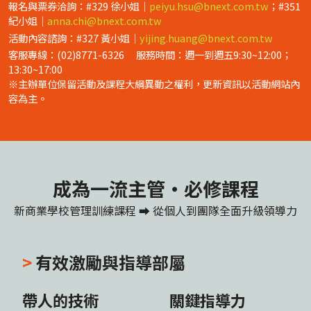
報名與票券洽詢：#329 徐小姐｜
peiyu.hsu@bnext.com.tw
；#351
紀小姐｜
anna.chi@bnext.com.tw
活動內容諮詢：#327 黃小姐｜
yijing.huang@bnext.com.tw
客服專線：(02)8771-6326 服務時間：週一到週五9:30~12:00；
13:30~17:00
※主辦單位保留活動及課程大綱異動之權利，更新資訊以活動網站內
容為主。
成為一流主管・必修課程
新商業學校管理訓練課程 ⮕ 從個人到團隊全面升級領導力
>
有效激勵與指導部屬
帶人的技術
關鍵指導力