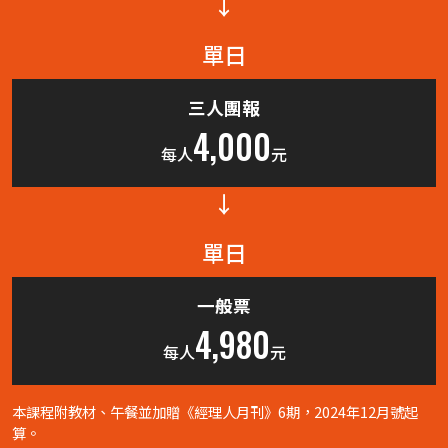
↓
單日
三人團報
4,000
每人
元
↓
單日
一般票
4,980
每人
元
本課程附教材、午餐並加贈《經理人月刊》6期，2024年12月號起
算。