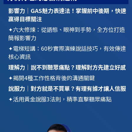
影響力│
GAS魅力表達法！掌握前中後期，快速
贏得目標關注
✦六大修煉：從語態、眼神到手勢，全方位打造
簡報影響力
✦電梯短講：60秒實際演練說話技巧，有效傳達
核心資訊
理解力│
說不到聽眾痛點？理解對方先建立好感
✦揭開4種工作性格背後的溝通關鍵
說服力│
對方就是不買單？有理有據才讓人信服
✦活用黃金說服3法則，精準直擊聽眾痛點