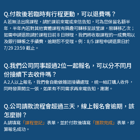
Q.付款後若臨時有行程更動，可以退費嗎？
A.若無法出席課程，請於課前來電或來信告知，可為您保留名額半
年，半年內若對其他實體課程有興趣可轉移至該堂課，限轉移乙次；
如需申請退款請於課程日前 8 日辦理，我們將收取課程的一成費用以
及銀行轉帳之手續費，逾期恕不受理。例：8/5 課程申請退票日於
7/29 23:59 截止。
Q.我們公司同事超過2位一起報名，可以分不同月
份接續下去收件嗎？
A.2人以上報名，我們會自動做雜誌接續處理 ，統一給訂購人收件，
同時發票開立一張，如果有不同需求再來電告知，謝謝。
Q.公司請款流程會超過三天，線上報名會逾期，該
怎麼辦？
A.請填寫
「課程登記」
表單，並於付款後填寫
「匯款完成」
表單，即
算報名成功。