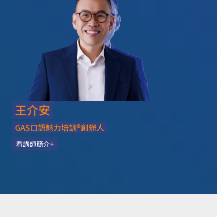
王介安
GAS口語魅力培訓®創辦人
看講師簡介+