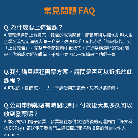
常見問題 FAQ
Q. 為什麼要上這堂課？
A.簡報溝通是上台提案、報告的成功關鍵！簡報藝術烘焙坊創辦人＆
企業名流指定溝通大師王介安，強強聯手！6小時從「簡報製作」到
「上台報告」，完整學會簡報前中後技巧，打造架構清晰的攻心簡
報。你的成功近在眼前，千萬不要因為一場簡報而功虧一簣！
Q.我有購買課程團票方案，請問是否可以折抵於此
課程？
A.可以的，提醒您，一人一堂課使用乙張票，恕不退還差價。
Q.公司申請報帳有時間限制，付款後大概多久可以
收到發票呢？
A.本公司採用電子發票，發票將在您付款完成後的兩週內由「綠界科
技 ECPay」寄送電子發票開立通知至您報名時填寫的發票收件人
email。