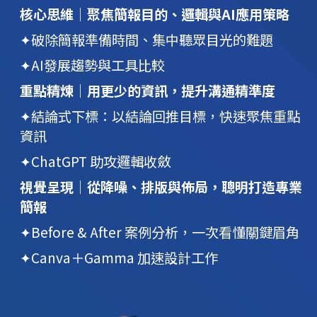
核心思維│
聚焦簡報目的、邏輯與AI應用策略
✦破除簡報準備時間、集中聽眾目光的難題
✦AI發展趨勢與工具比較
重點精煉│
用更少的資訊，提升溝通精準度
✦結論式下標：以結論回推目標，快速聚焦重點
資訊
✦ChatGPT 助攻邏輯收斂
視覺呈現│
從降噪、排版與佈局，聰明打造專業
簡報
✦Before & After 案例分析，一次看懂關鍵眉角
✦Canva＋Gamma 加速設計工作