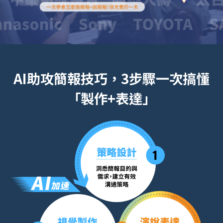
AI助攻簡報技巧，3步驟一次搞懂
「製作+表達」