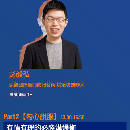
彭毅弘
弘觀國際顧問簡報藝術 烘焙坊創辦人
看講師簡介+
Part2
【勾心說服】
13:30-16:50
有情有理的必勝溝通術