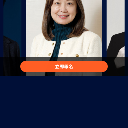
立即報名
游惟智
曾明
人社群平台，
中國信託銀行法金作業暨資訊處長，擁有
網路人稱：
打造學習型
豐富的海內外銀行實務管理經驗，長期專
長，擁有 
中國信託商業銀行法金作業暨資訊處處
USPACE 
標管理，近年
注於法金作業營運效率提升、流程優化與
人、軟體工程
長
 AI，邁向
海外作業管理。近年推動 AI 於法金營運
現專注於企
不到一年，已建
場景之應用，涵蓋知識管理、作業流程、
「Vibe
建上百個 AI
法定報表與營運決策輔助，致力以 AI 結
能借助 A
開發流程、改
合營運實務，提升效率、品質與風險管理
部門合作模
能力
工，引領組織