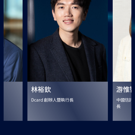
立即報名
游惟智
曾明
人社群平台，
中國信託銀行法金作業暨資訊處長，擁有
網路人稱：
打造學習型
豐富的海內外銀行實務管理經驗，長期專
長，擁有 
中國信託商業銀行法金作業暨資訊處處
USPACE 
標管理，近年
注於法金作業營運效率提升、流程優化與
人、軟體工程
長
 AI，邁向
海外作業管理。近年推動 AI 於法金營運
現專注於企
不到一年，已建
場景之應用，涵蓋知識管理、作業流程、
「Vibe
建上百個 AI
法定報表與營運決策輔助，致力以 AI 結
能借助 A
開發流程、改
合營運實務，提升效率、品質與風險管理
部門合作模
能力
工，引領組織