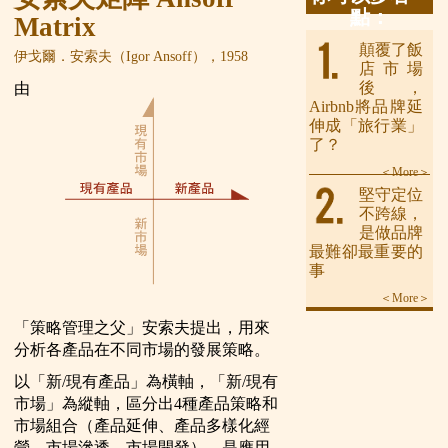
點：
Matrix
顛覆了飯
伊戈爾．安索夫（Igor Ansoff），1958
店市場
後，
由
Airbnb將品牌延
伸成「旅行業」
了？
＜More＞
堅守定位
不跨線，
是做品牌
最難卻最重要的
事
＜More＞
「策略管理之父」安索夫提出，用來
分析各產品在不同市場的發展策略。
以「新/現有產品」為橫軸，「新/現有
市場」為縱軸，區分出4種產品策略和
市場組合（產品延伸、產品多樣化經
營、市場滲透、市場開發），是應用