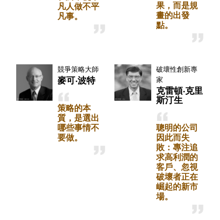
果，而是規
凡人做不平
畫的出發
凡事。
點。
競爭策略大師
破壞性創新專
麥可‧波特
家
克雷頓‧克里
斯汀生
策略的本
質，是選出
哪些事情不
聰明的公司
要做。
因此而失
敗：專注追
求高利潤的
客戶、忽視
破壞者正在
崛起的新市
場。