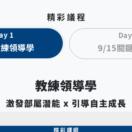
精 彩 議 程
ay 1
Day
教練領導學
9/15
關
教練領導學
激發部屬潛能 x 引導自主成長
精 彩 課 綱