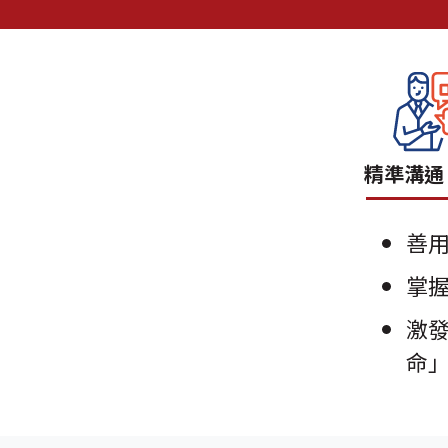
精準溝通
善
掌
激
命