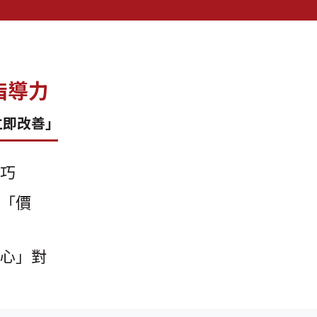
指導力
立即改善」
技巧
說「價
「心」對