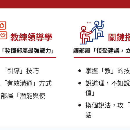
教練領導學
關鍵
「發揮部屬最強戰力」
讓部屬「接受建議，
用「引導」技巧
掌握「教」的
握「有效溝通」方式
說道理，不如
值」
發部屬「潛能與使
」
換個說法，攻
話