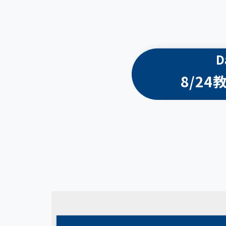
D
8/24