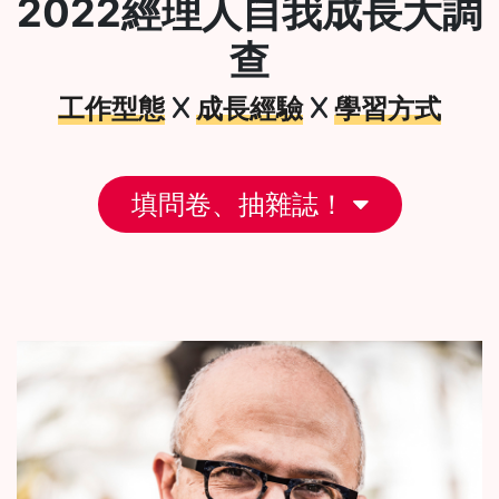
2022經理人自我成長大調
查
工作型態
成長經驗
學習方式
X
X
填問卷、抽雜誌！