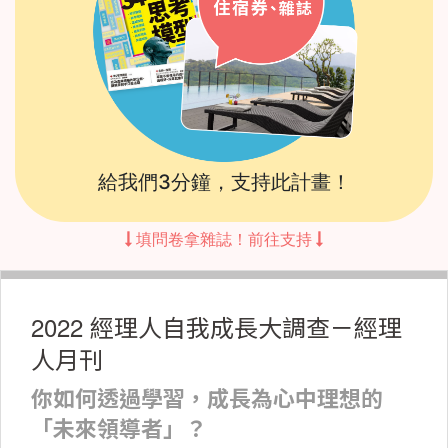
給我們3分鐘，支持此計畫！
填問卷拿雜誌！前往支持