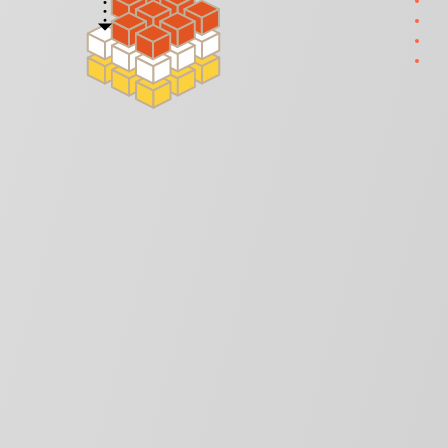
市場
進度
權衡
預測