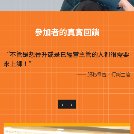
參加者的真實回饋
要
管
‹
›