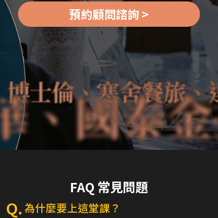
預約顧問諮詢 >
士倫、寒舍餐旅、遠雄
金控、兆聯
FAQ 常見問題
Q.
為什麼要上這堂課？