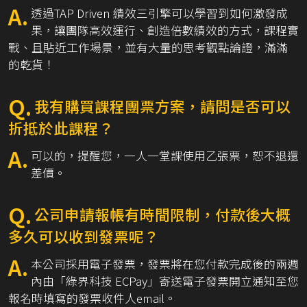
A.
透過TAP Driven 績效三引擎可以學習到如何激發成
果，讓團隊高效運行、創造倍數績效的方式，課程實
戰、且貼近工作場景，並有大量的思考觀點論證，滿滿
的乾貨！
Q.
我有購買課程團票方案，請問是否可以
折抵於此課程？
A.
可以的，提醒您，一人一堂課使用乙張票，恕不退還
差價。
Q.
公司申請報帳有時間限制，付款後大概
多久可以收到發票呢？
A.
本公司採用電子發票，發票將在您付款完成後的兩週
內由「綠界科技 ECPay」寄送電子發票開立通知至您
報名時填寫的發票收件人email。