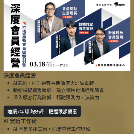
𣶶度會員經營
AI賦能，推升顧客長期價值與忠誠貢獻
動態捕捉顧客輪廓，建立個性化溝通和節奏
深入顧客行為數據，驅動預測力、決策力
連續7年爆滿好評！把握限額優惠
AI 實戰工作術
AI 不是多用工具，而是重建工作思維