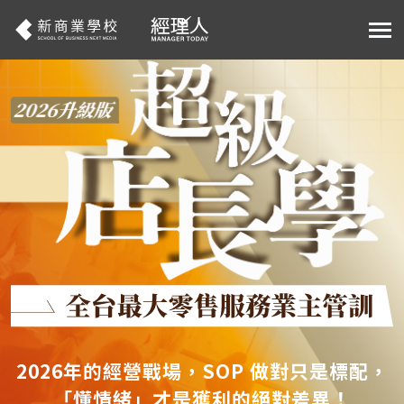
2026年的經營戰場，SOP 做對只是標配，
「懂情緒」才是獲利的絕對差異！