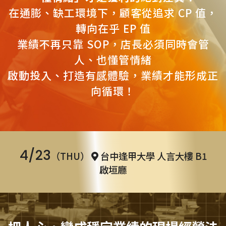
在通膨、缺工環境下，顧客從追求 CP 值，
轉向在乎 EP 值
業績不再只靠 SOP，店長必須同時會管
人、也懂管情緒
啟動投入、打造有感體驗，業績才能形成正
向循環！
4/23
（THU）
台中逢甲大學 人言大樓 B1
啟垣廳