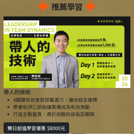
推薦學習
帶人的技術
4關鍵有效激發部屬潛力，讓他自主達標
學會批評三部曲讓責備成為有效激勵
打造主動當責、勇於挑戰的成長型團隊
雙日超值學習優惠 $8000元