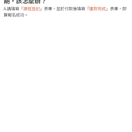
期，該怎麼辦？
A.請填寫「
課程登記
」表單，並於付款後填寫「
匯款完成
」表單，即
算報名成功。
S
HOURS
MINUTES
SECONDS
報名與票券洽詢：
(02)8773-9808#355 楊小姐｜
karen.yang@managertoday.com.tw
；
(02)8773-9808#331 李小姐｜
arya.lee@managertoday.com.tw
活動內容洽詢：(02)8773-9808#274 李小姐｜
ming.lee@bnext.com.tw
；
客服專線：(02)8771-6326；
服務時間：週一到週五9:30~12:00；13:30~17:00
Bnext Media 媒體群
|
數位時代
經理人
Shopping Design
創業小聚
未來商務