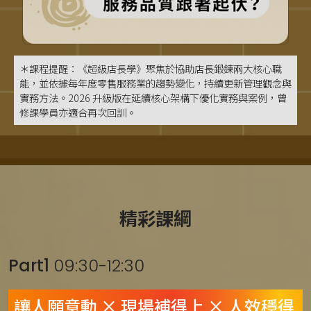
＊課程提醒：《超級店長學》聚焦於協助店長鍛鍊兩大核心職
能，並依據每年度零售服務業的趨勢變化，持續更新管理觀念與
實務方法。2026 升級版在延續核心架構下優化實務與案例，曾
修課學員亦適合再次回訓。
精彩課綱
Part1
09:30-12:30
讓人願意動 × 現場補得上 × 人效穩得