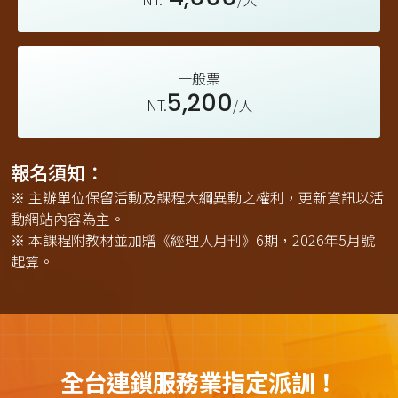
一般票
5,200
NT.
/人
報名須知：
※ 主辦單位保留活動及課程大綱異動之權利，更新資訊以活
動網站內容為主。
※ 本課程附教材並加贈《經理人月刊》6期，2026年5月號
起算。
全台連鎖服務業指定派訓！