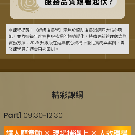
＊課程提醒：《超級店長學》聚焦於協助店長鍛鍊兩大核心職
能，並依據每年度零售服務業的趨勢變化，持續更新管理觀念與
實務方法。2026 升級版在延續核心架構下優化實務與案例，曾
修課學員亦適合再次回訓。
精彩課綱
Part1
09:30-12:30
讓人願意動 × 現場補得上 × 人效穩得