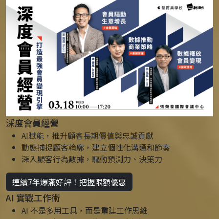
𣶶度會員經營
AI賦能，推升顧客長期價值與忠誠貢獻
動態捕捉顧客輪廓，建立個性化溝通和節奏
深入顧客行為數據，驅動預測力、決策力
連續7年爆滿好評！把握限額優惠
AI 實戰工作術
AI 不是多用工具，而是重建工作思維