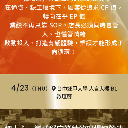
在通膨、缺工環境下，顧客從追求 CP 值，
轉向在乎 EP 值
業績不再只靠 SOP，店長必須同時會管
人、也懂管情緒
啟動投入、打造有感體驗，業績才能形成正
向循環！
4/23
（THU）
台中逢甲大學 人言大樓 B1
啟垣廳