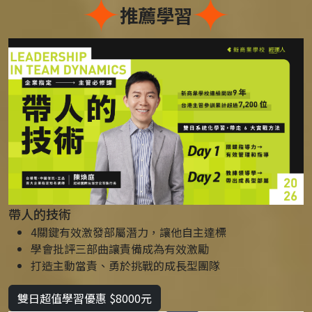
推薦學習
帶人的技術
4關鍵有效激發部屬潛力，讓他自主達標
學會批評三部曲讓責備成為有效激勵
打造主動當責、勇於挑戰的成長型團隊
雙日超值學習優惠 $8000元