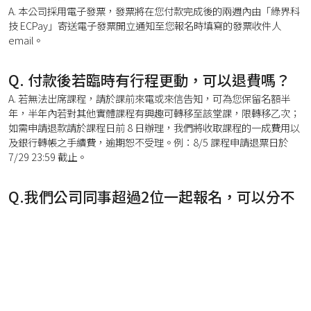
A. 本公司採用電子發票，發票將在您付款完成後的兩週內由「綠界科
技 ECPay」寄送電子發票開立通知至您報名時填寫的發票收件人
email。
Q. 付款後若臨時有行程更動，可以退費嗎？
A. 若無法出席課程，請於課前來電或來信告知，可為您保留名額半
年，半年內若對其他實體課程有興趣可轉移至該堂課，限轉移乙次；
如需申請退款請於課程日前 8 日辦理，我們將收取課程的一成費用以
及銀行轉帳之手續費，逾期恕不受理。例：8/5 課程申請退票日於
7/29 23:59 截止。
Q.我們公司同事超過2位一起報名，可以分不
S
HOURS
MINUTES
SECONDS
同月份接續下去收件嗎？
A.2人以上報名，我們會自動做雜誌接續處理 ，統一給訂購人收件，
同時發票開立一張，如果有不同需求再來電告知，謝謝。
Q.公司請款流程會超過三天，線上報名會逾