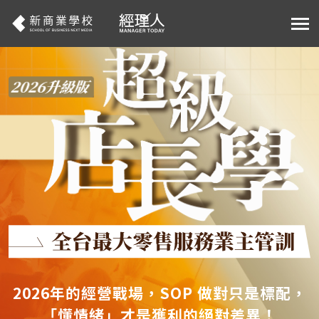
2026年的經營戰場，SOP 做對只是標配，
「懂情緒」才是獲利的絕對差異！