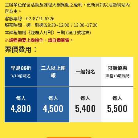
主辦單位保留活動及課程大綱異動之權利，更新資訊以活動網站內
容為主。
客服專線：02-8771-6326
服務時間：週一到週五9:30~12:00；13:30~17:00
本課程加贈《經理人月刊》三期 (隔月號起算)
※課程需要上機操作，請自備筆電。
票價費用：
早鳥88折
三人以上團
限額優惠
一般報名
報
3/10前報名
課程+8期雜誌
每人
每人
每人
每人
4,800
4,500
5,400
5,500