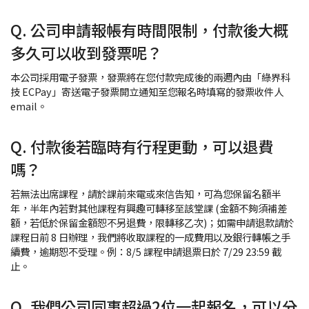
Q. 公司申請報帳有時間限制，付款後大概
多久可以收到發票呢？
本公司採用電子發票，發票將在您付款完成後的兩週內由「綠界科
技 ECPay」寄送電子發票開立通知至您報名時填寫的發票收件人
email。
Q. 付款後若臨時有行程更動，可以退費
嗎？
若無法出席課程，請於課前來電或來信告知，可為您保留名額半
年，半年內若對其他課程有興趣可轉移至該堂課 (金額不夠須補差
額，若低於保留金額恕不另退費，限轉移乙次)；如需申請退款請於
課程日前 8 日辦理，我們將收取課程的一成費用以及銀行轉帳之手
續費，逾期恕不受理。例：8/5 課程申請退票日於 7/29 23:59 截
止。
Q. 我們公司同事超過2位一起報名，可以分