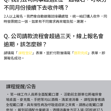
不同月份接續下去收件嗎？
2人以上報名，我們會自動做雜誌接續處理 ，統一給訂購人收件，同
時發票開立一張，如果有不同需求再來電告知，謝謝。
Q. 公司請款流程會超過三天，線上報名會
逾期，該怎麼辦？
請填寫「
課程登記
」表單，並於付款後填寫「
匯款完成
」表單，即
算報名成功。
課程提醒/公告
• 第一線工作人員將全面配戴口罩 • 活動前主辦單位將確保會
場桌面、麥克風、手把等均以酒精、清潔液消毒 • 課程與會者請
全程戴口罩，具有慢性病及呼吸道症狀之來賓，請務必配戴口罩
參加 • 報到前請配合量額溫、酒精消毒後方可入場 (若超過37.5