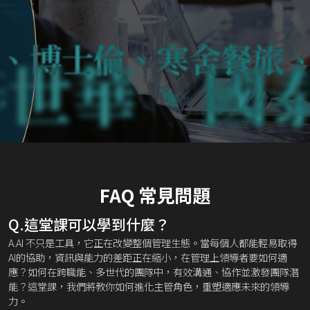
博士倫、寒舍餐旅、遠
國泰金控、
FAQ 常見問題
Q.這堂課可以學到什麼？
A.AI 不只是工具，它正在改變整個管理生態。當每個人都能輕易取得
AI的協助，資訊與能力的差距正在縮小，在管理上領導者要如何適
應？如何在跨職能、多世代的團隊中，有效溝通、協作並激發團隊潛
能？這堂課，我們將教你如何進化主管角色，重塑適應未來的領導
力。