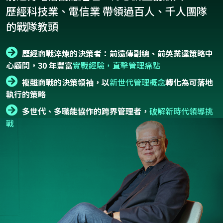
歷經科技業、電信業 帶領過百人、千人團隊
的戰隊教頭
歷經商戰淬煉的決策者：前遠傳副總、前英業達策略中
心顧問，30 年豐富
實戰經驗，直擊管理痛點
複雜商戰的決策領袖，以
新世代管理概念
轉化為可落地
執行的策略
多世代、多職能協作的跨界管理者，
破解新時代領導挑
戰