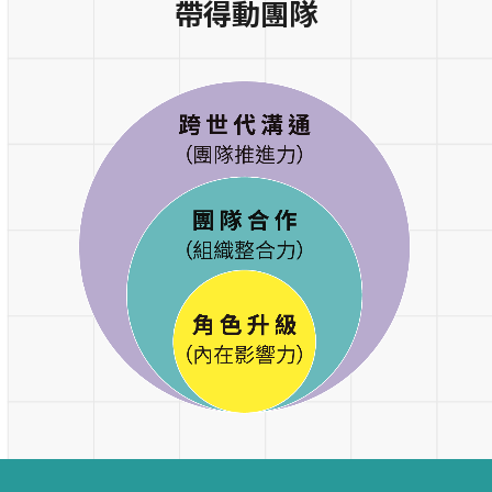
帶得動團隊