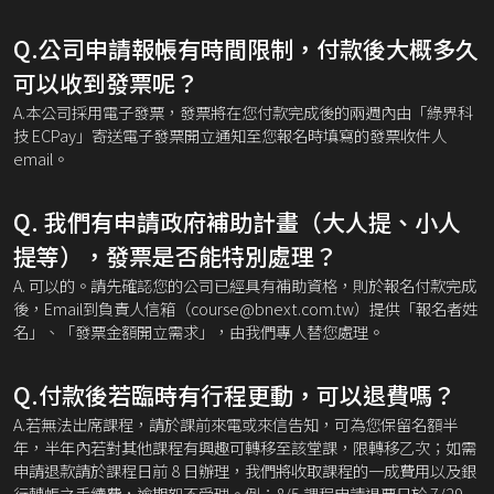
Q.公司申請報帳有時間限制，付款後大概多久
可以收到發票呢？
A.本公司採用電子發票，發票將在您付款完成後的兩週內由「綠界科
技 ECPay」寄送電子發票開立通知至您報名時填寫的發票收件人
email。
Q. 我們有申請政府補助計畫（大人提、小人
提等），發票是否能特別處理？
A. 可以的。請先確認您的公司已經具有補助資格，則於報名付款完成
後，Email到負責人信箱（course@bnext.com.tw）提供「報名者姓
名」、「發票金額開立需求」，由我們專人替您處理。
Q.付款後若臨時有行程更動，可以退費嗎？
A.若無法出席課程，請於課前來電或來信告知，可為您保留名額半
年，半年內若對其他課程有興趣可轉移至該堂課，限轉移乙次；如需
申請退款請於課程日前 8 日辦理，我們將收取課程的一成費用以及銀
行轉帳之手續費，逾期恕不受理。例：8/5 課程申請退票日於 7/29