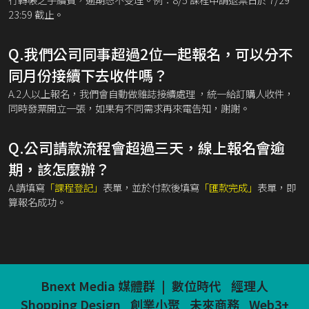
23:59 截止。
Q.我們公司同事超過2位一起報名，可以分不
同月份接續下去收件嗎？
A.2人以上報名，我們會自動做雜誌接續處理 ，統一給訂購人收件，
同時發票開立一張，如果有不同需求再來電告知，謝謝。
Q.公司請款流程會超過三天，線上報名會逾
期，該怎麼辦？
A.請填寫
「課程登記」
表單，並於付款後填寫
「匯款完成」
表單，即
算報名成功。
Bnext Media 媒體群
|
數位時代
經理人
Shopping Design
創業小聚
未來商務
Web3+