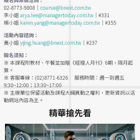
02-8773-9808｜
course@bnext.com.tw
李小姐
arya.lee@managertoday.com.tw
｜#331
楊小姐
karen.yang@managertoday.com.tw
｜#355
活動內容諮詢：
黃小姐
yijing.huang@bnext.com.tw
｜#237
報名須知：
※ 本課程附教材、午餐並加贈《經理人月刊》6期，隔月起
算。
※ 客服專線：(02)8771-6326 服務時間：週一到週五
9:30~12:00；13:30~17:00
※ 主辦單位保留活動及課程大綱異動之權利，更新資訊以活
動網站內容為主。
精華搶先看