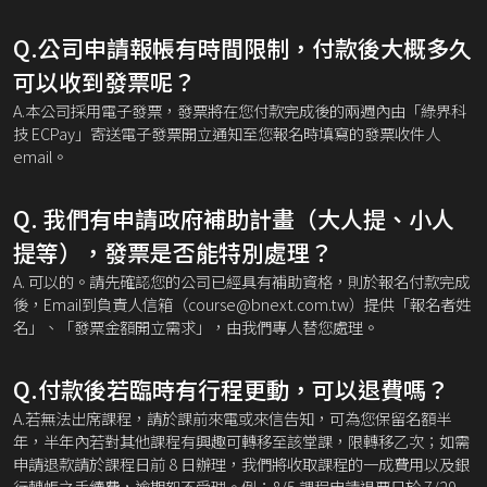
Q.公司申請報帳有時間限制，付款後大概多久
可以收到發票呢？
A.本公司採用電子發票，發票將在您付款完成後的兩週內由「綠界科
技 ECPay」寄送電子發票開立通知至您報名時填寫的發票收件人
email。
Q. 我們有申請政府補助計畫（大人提、小人
提等），發票是否能特別處理？
A. 可以的。請先確認您的公司已經具有補助資格，則於報名付款完成
後，Email到負責人信箱（course@bnext.com.tw）提供「報名者姓
名」、「發票金額開立需求」，由我們專人替您處理。
Q.付款後若臨時有行程更動，可以退費嗎？
A.若無法出席課程，請於課前來電或來信告知，可為您保留名額半
年，半年內若對其他課程有興趣可轉移至該堂課，限轉移乙次；如需
申請退款請於課程日前 8 日辦理，我們將收取課程的一成費用以及銀
行轉帳之手續費，逾期恕不受理。例：8/5 課程申請退票日於 7/29