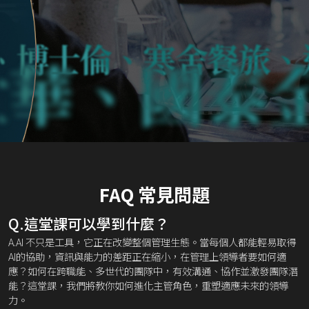
士倫、寒舍餐旅、遠雄
金控、兆聯
FAQ 常見問題
Q.這堂課可以學到什麼？
A.AI 不只是工具，它正在改變整個管理生態。當每個人都能輕易取得
AI的協助，資訊與能力的差距正在縮小，在管理上領導者要如何適
應？如何在跨職能、多世代的團隊中，有效溝通、協作並激發團隊潛
能？這堂課，我們將教你如何進化主管角色，重塑適應未來的領導
力。