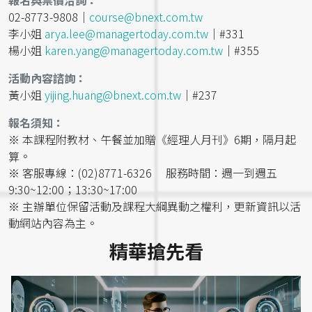
02-8773-9808｜
course@bnext.com.tw
李小姐
arya.lee@managertoday.com.tw
｜#331
楊小姐
karen.yang@managertoday.com.tw
｜#355
活動內容諮詢：
黃小姐
yijing.huang@bnext.com.tw
｜#237
報名須知：
※ 本課程附教材、午餐並加贈《經理人月刊》6期，隔月起
算。
※ 客服專線：(02)8771-6326 服務時間：週一到週五
9:30~12:00；13:30~17:00
※ 主辦單位保留活動及課程大綱異動之權利，更新資訊以活
動網站內容為主。
精華搶先看