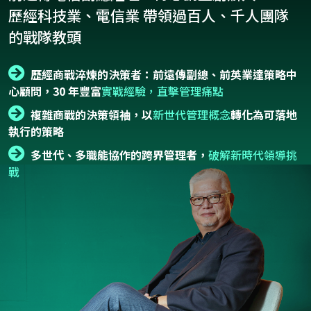
歷經科技業、電信業 帶領過百人、千人團隊
的戰隊教頭
歷經商戰淬煉的決策者：前遠傳副總、前英業達策略中
心顧問，30 年豐富
實戰經驗，直擊管理痛點
複雜商戰的決策領袖，以
新世代管理概念
轉化為可落地
執行的策略
多世代、多職能協作的跨界管理者，
破解新時代領導挑
戰