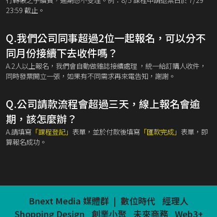
23:59 截止。
Q.我們公司同事超過2位一起報名，可以分不
同月份接續下去收件嗎？
A.2人以上報名，我們會自動做雜誌接續處理 ，統一給訂購人收件，
同時發票開立一張，如果有不同需求再來電告知，謝謝。
Q.公司請款流程會超過三天，線上報名會逾
期，該怎麼辦？
A.請填寫
「課程登記」
表單，並於付款後填寫
「匯款完成」
表單，即
算報名成功。
Bnext Media 媒體群
|
數位時代
經理人
Shopping Design
創業小聚
未來商務
Web3+