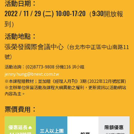
活動日期：
2022 / 11 / 29
10:00-17:20（9:30開放報
(二)
到）
活動地點：
張榮發國際會議中心
（台北市中正區中山南路11
號）
活動洽詢：(02)8773-9808 分機116 洪小姐
jenny.hung@bnext.com.tw
※本課程贈教材；並加贈《經理人月刊》3期 (2022年12月號起算)
※主辦單位保留活動及課程大綱異動之權利，更新資訊以活動網站
內容為主。
票價費用：
優惠延長🔥
限額優惠
三人以上團