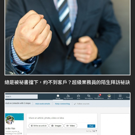
總是被祕書擋下，約不到客戶？超級業務員的陌生拜訪祕訣