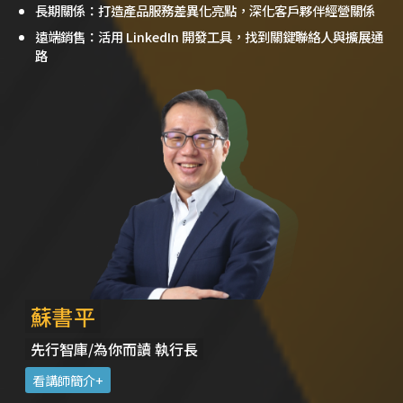
長期關係：打造產品服務差異化亮點，深化客戶夥伴經營關係
遠端銷售：活用 LinkedIn 開發工具，找到關鍵聯絡人與擴展通
路
蘇書平
先行智庫/為你而讀 執行長
看講師簡介+