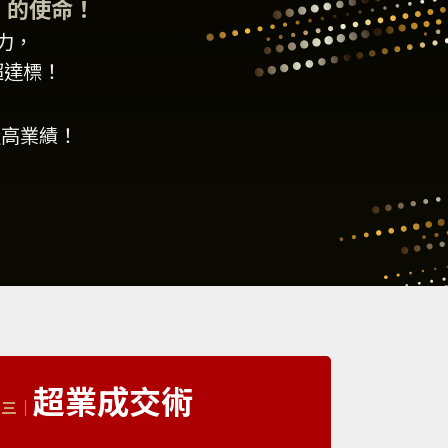
」的使命！
力，
超達標！
造高業績！
超業成交術
｜三｜