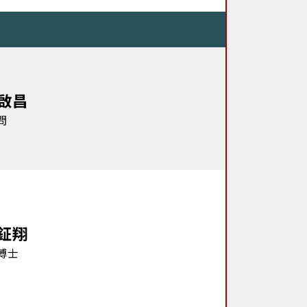
啟昌
問
鉦翔
博士