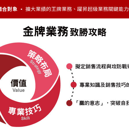
適合對象 •
擴大業績的王牌業務、躍昇超級業務關鍵能力