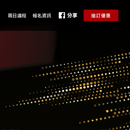
兩日議程
報名資訊
搶訂優惠