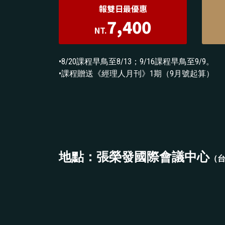
報雙日最優惠
7,400
NT.
•8/20課程早鳥至8/13；9/16課程早鳥至9/9。
•課程贈送《經理人月刊》1期（9月號起算）
地點：張榮發國際會議中心
（台