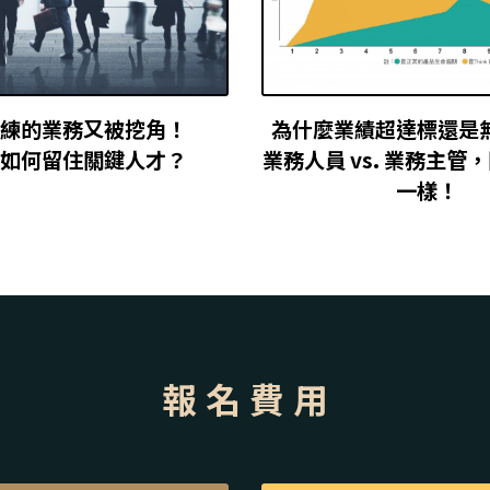
訓練的業務又被挖角！
為什麼業績超達標還是
該如何留住關鍵人才？
業務人員 vs. 業務主管
一樣！
報 名 費 用