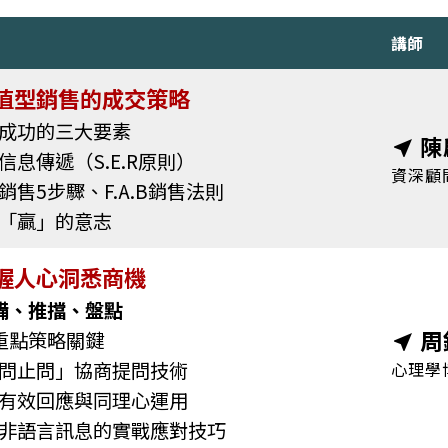
講師
值型銷售的成交策略
成功的三大要素
陳
near_me
息傳遞（S.E.R原則）
資深顧
售5步驟、F.A.B銷售法則
「贏」的意志
握人心洞悉商機
備、推擋、盤點
周
重點策略關鍵
near_me
問止問」協商提問技術
心理學
有效回應與同理心運用
非語言訊息的實戰應對技巧