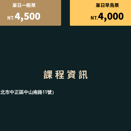
單日一般票
單日早鳥票
4,500
4,000
NT.
NT.
課 程 資 訊
北市中正區中山南路11號）