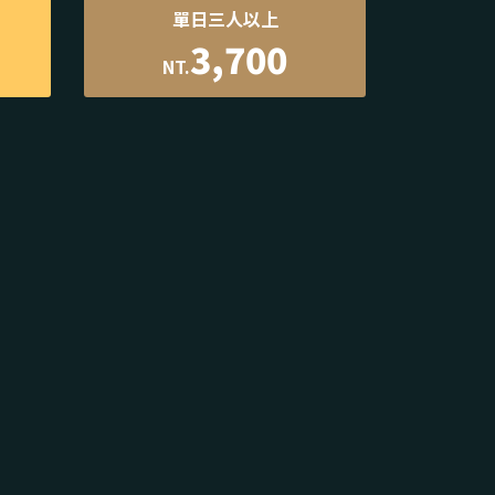
單日三人以上
3,700
NT.