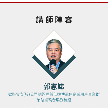
講 師 陣 容
郭憲誌
數聯資安(股)公司總經理兼任遠傳電信企業用戶事業群
策略業務發展副總經