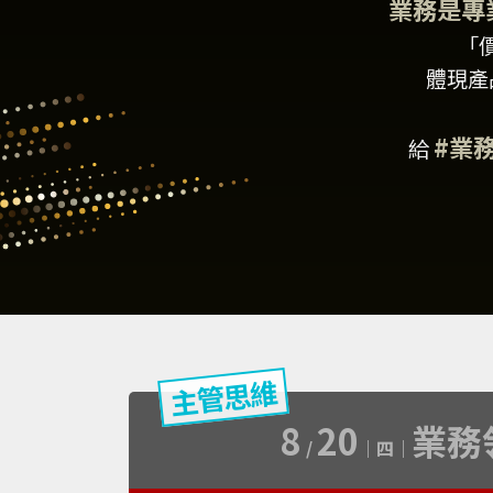
業務是專
「
體現產
#業
給
8
20
業務
/
｜四｜