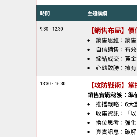
時間
主題講綱
【銷售布局】價
9:30 - 12:30
銷售思維：銷售
自信銷售：有效信
締結成交：黃金銷
心態致勝：擁有
【攻防戰術】掌
13:30 - 16:30
銷售實戰秘笈：準
推擋戰略：6大
收集資訊：「以
換位思考：強化
真實訊息：破解