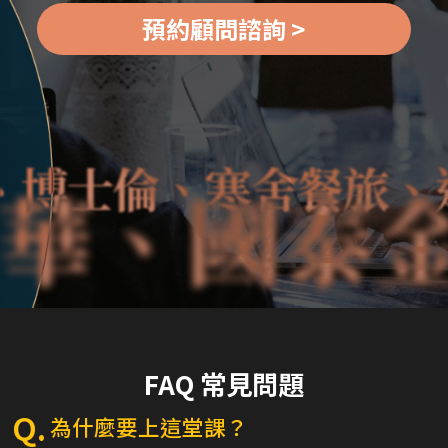
預約顧問諮詢 >
士倫、寒舍餐旅、遠雄
金控、兆聯
FAQ 常見問題
Q.
為什麼要上這堂課？