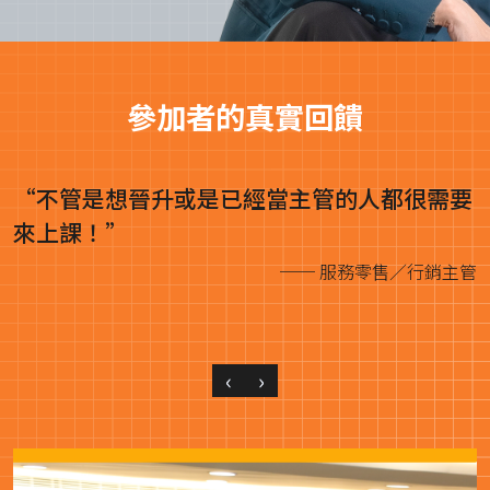
參加者的真實回饋
要
管
‹
›