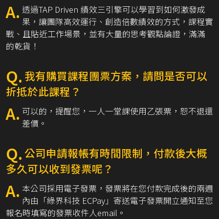
A.
透過TAP Driven 績效三引擎可以學習到如何激發成
果，讓團隊高效運行、創造倍數績效的方式，課程實
戰、且貼近工作場景，並有大量的思考觀點論證，滿滿
的乾貨！
Q.
我有購買課程團票方案，請問是否可以
折抵於此課程？
A.
可以的，提醒您，一人一堂課使用乙張票，恕不退還
差價。
Q.
公司申請報帳有時間限制，付款後大概
多久可以收到發票呢？
A.
本公司採用電子發票，發票將在您付款完成後的兩週
內由「綠界科技 ECPay」寄送電子發票開立通知至您
報名時填寫的發票收件人email。